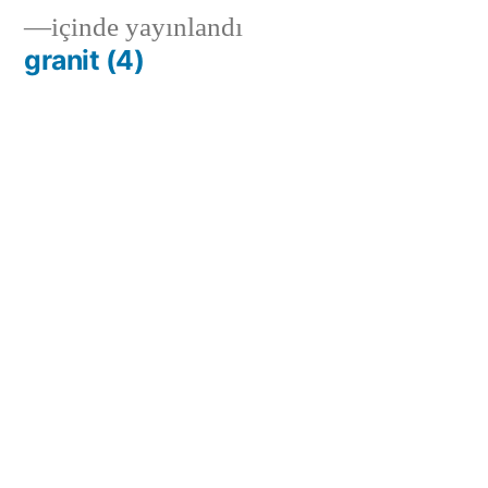
içinde yayınlandı
granit (4)
Yeryüzünün kalbinde saklı bulunan mermer,
doğal renk cümbüşü, desenleri, estetiği ve
sağlam yapısıyla yüzyıllardır insanoğlunun
yaşamına sanatsal bir yön varmıştır.