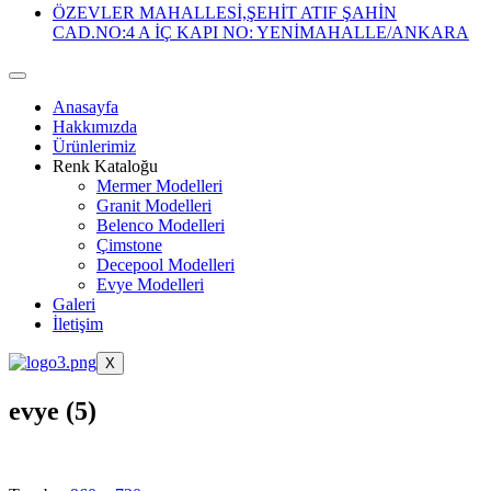
ÖZEVLER MAHALLESİ,ŞEHİT ATIF ŞAHİN
CAD.NO:4 A İÇ KAPI NO: YENİMAHALLE/ANKARA
Anasayfa
Hakkımızda
Ürünlerimiz
Renk Kataloğu
Mermer Modelleri
Granit Modelleri
Belenco Modelleri
Çimstone
Decepool Modelleri
Evye Modelleri
Galeri
İletişim
X
evye (5)