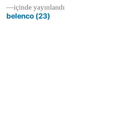
içinde yayınlandı
belenco (23)
Yeryüzünün kalbinde saklı bulunan mermer,
doğal renk cümbüşü, desenleri, estetiği ve
sağlam yapısıyla yüzyıllardır insanoğlunun
yaşamına sanatsal bir yön varmıştır.