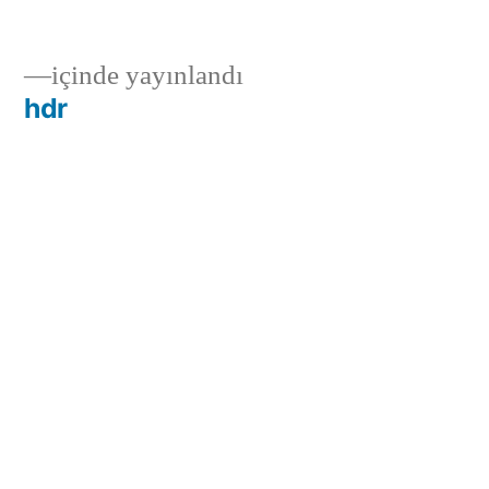
içinde yayınlandı
hdr
Yeryüzünün kalbinde saklı bulunan mermer,
doğal renk cümbüşü, desenleri, estetiği ve
sağlam yapısıyla yüzyıllardır insanoğlunun
yaşamına sanatsal bir yön varmıştır.